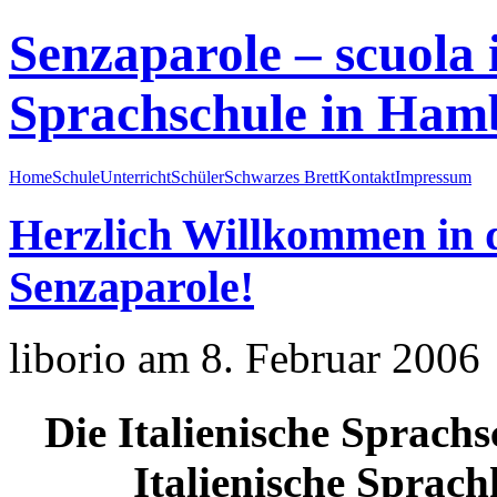
Senzaparole – scuola i
Sprachschule in Ham
Home
Schule
Unterricht
Schüler
Schwarzes Brett
Kontakt
Impressum
Herzlich Willkommen in d
Senzaparole!
liborio am 8. Februar 2006
Die Italienische Sprachs
Italienische Sprach