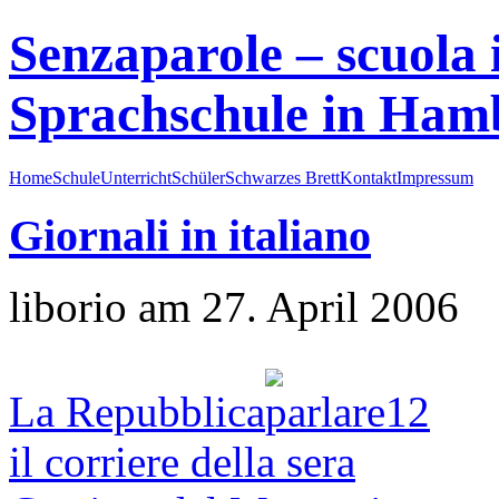
Senzaparole – scuola i
Sprachschule in Ham
Home
Schule
Unterricht
Schüler
Schwarzes Brett
Kontakt
Impressum
Giornali in italiano
liborio am 27. April 2006
La Repubblica
il corriere della sera