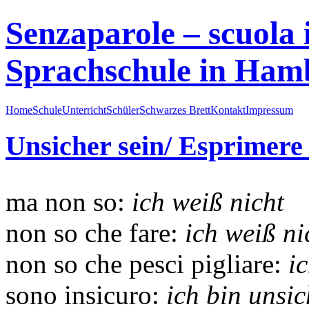
Senzaparole – scuola i
Sprachschule in Ham
Home
Schule
Unterricht
Schüler
Schwarzes Brett
Kontakt
Impressum
Unsicher sein/ Esprimere 
ma non so:
ich weiß nicht
non so che fare:
ich weiß ni
non so che pesci pigliare:
ic
sono insicuro:
ich bin unsic